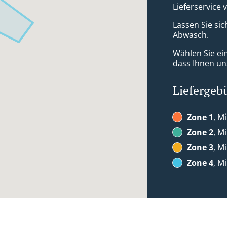
Lieferservice 
Lassen Sie sic
Abwasch.
Wählen Sie ei
dass Ihnen uns
Liefergeb
Zone 1
, M
Zone 2
, M
Zone 3
, M
Zone 4
, M