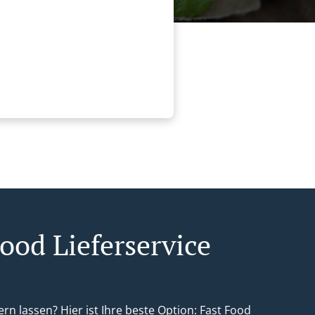
ood Lieferservice
ern lassen? Hier ist Ihre beste Option: Fast Food