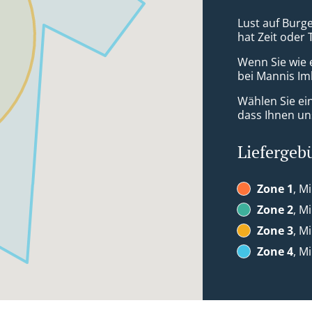
Lust auf Burge
hat Zeit oder 
Wenn Sie wie 
bei Mannis Imb
Wählen Sie ei
dass Ihnen uns
Liefergeb
Zone 1
, M
Zone 2
, M
Zone 3
, M
Zone 4
, M