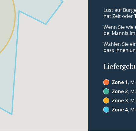
Lust auf Burg
hat Zeit oder 
Wenn Sie wie 
bei Mannis Imb
Wählen Sie ei
dass Ihnen uns
Liefergeb
Zone 1
, M
Zone 2
, M
Zone 3
, M
Zone 4
, M